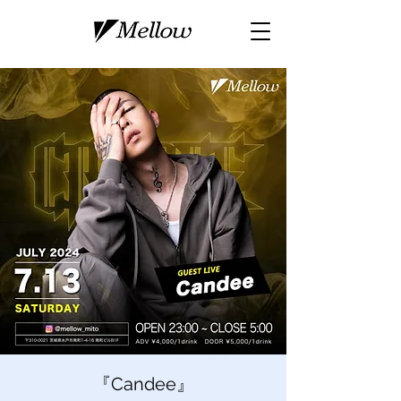
『Candee』